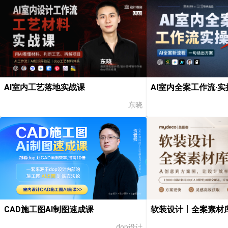
AI室内工艺落地实战课
AI室内全案工作流·实
东晓
软装设计丨全案素材
CAD施工图AI制图速成课
dop设计