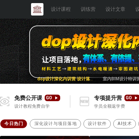
设计课程
训练营
设计文章
dop设计深化内训营·设计落地8.0
室内BIM设计特训营
免费公开课
专项提升营
GO
GO
设计教程免费自学
学员全额返学费
今日热门
深化设计与项目落地
设计软件
AI技术