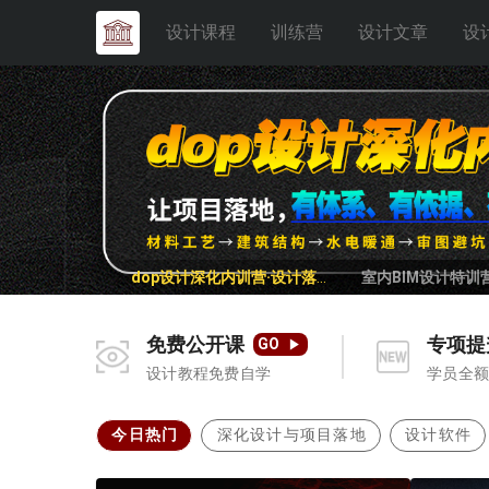
设计课程
训练营
设计文章
设
dop设计深化内训营·设计落地8.0
室内BIM设计特训营
免费公开课
专项提
GO
设计教程免费自学
学员全
今日热门
深化设计与项目落地
设计软件