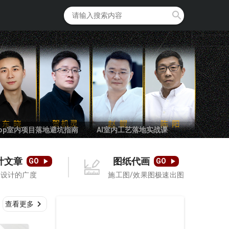
op室内项目落地避坑指南
AI室内工艺落地实战课
计文章
图纸代画
GO
GO
到设计的广度
施工图/效果图极速出图
查看更多