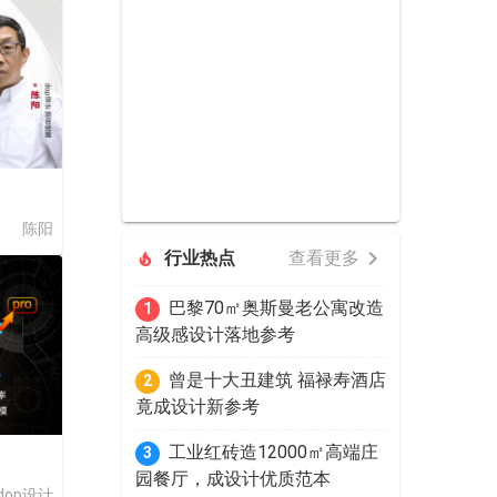
陈阳
行业热点
查看更多
巴黎70㎡奥斯曼老公寓改造
1
高级感设计落地参考
曾是十大丑建筑 福禄寿酒店
2
竟成设计新参考
工业红砖造12000㎡高端庄
3
园餐厅，成设计优质范本
dop设计