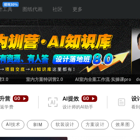
计工具
图纸代画
社区
更多
3.0
室内方案特训营2.0
AI室内全案工作流·实操课pro
d
升营
AI提效
设
GO
GO
额返学费
设计师的AI助手
看
AI技术
软装设计
方案设计
效果图
BIM