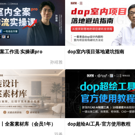
全案工作流·实操课pro
dop室内项目落地避坑指南
孙靖雅
丨全案素材库（会员1年）
dop超绘Ai工具-官方使用教程
羽番