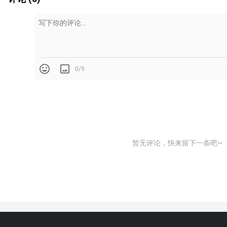
0/9
由Paola Navone设计的 Gervasoni Siliver pend
暂无评论，快来留下一条吧~
从1979年到现在，她一直与abet公司合作，在那里她了
对刚性表面装饰的热情。同年，她与Alchimia和Sottsass、Br
International（要求她设计一系列家具作品）开始合作，
装饰”主题的研究。