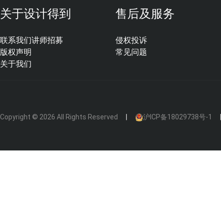
关于设计得到
售后及服务
联系我们
讲师招募
侵权投诉
△来源：ifeng.com
版权声明
常见问题
项目：Aleksandra Guliaeva别墅
关于我们
1、
幻彩不锈钢的定义
幻彩不锈钢
，也称炫彩不锈钢、幻彩不锈耐酸钢，是不
Copyright © 2026 All Rights Reserved
沪ICP备18029738号-1
在以不锈、耐蚀性为主要特性，且铬含量至少为10.5%
表面，通过树脂涂层、化学及电化学着色、PVD真空镀