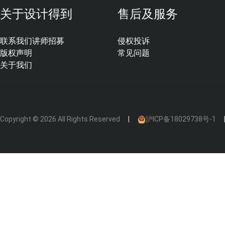
关于设计得到
售后及服务
首先，我的看法很简单，短期（5年内）来看，BIM取
计行业并颠覆掉CAD出图的可能性不大。
联系我们
讲师招募
侵权投诉
版权声明
常见问题
但是从长期来看（10~20年）这必然是一个趋势，
关于我们
经历的一个时代。
Copyright © 2026 All Rights Reserved
沪ICP备18029738号-1