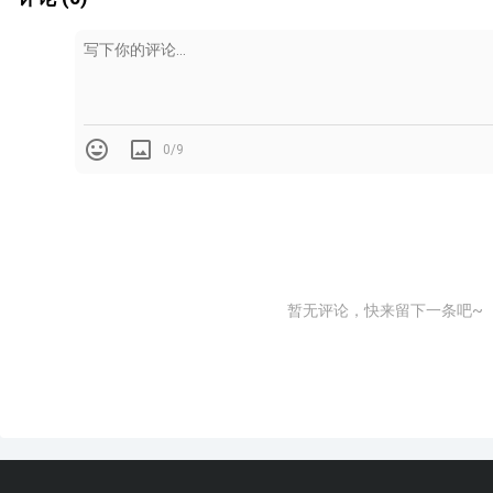
咱们先不谈现阶段还鱼龙混杂的BIM技术以及未来
10000平米以下项目的室内设计师的冲击，因为那
字片语就能讲清楚的事情。
0/9
而且现在行业内的专家对这个趋势判断和市场判断只是
个会改变行业的技术，一致肯定BIM是未来。
至于怎么改变？何时能改变？能改变多少？什么样的
计来说，BIM带来的效率提升真的适用于所有项目吗
暂无评论，快来留下一条吧~
所以，在这里针对BIM技术的进程和推进以及现目前
发表任何看法。
但是，我可以单独就BIM技术是否会取代CAD技术来
下言论仅仅只是我的个人看法，仅供你参考：