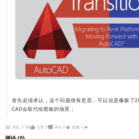
首先必须承认，这个问题很有意思，可以说是像极了2
CAD会取代绘图板的场景；
也跟当下许多设计师担心人工智能会抢自己的饭碗一
浏览
17.8k
点赞
2
评论
0
收藏
3
人，据说分分钟可以出具几千张banner和海报。
评论 (0)