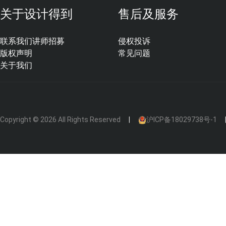
关于设计得到
售后及服务
b、
颜色历久弥新
联系我们
讲师招募
侵权投诉
颜色为天然陶土本色，色泽自然、鲜亮、均匀，不褪色，经
版权声明
常见问题
外墙砖有20种可得的颜色：这些都是陶土的天然本体色（没
关于我们
可以随意地根据需要来切割而不影响外观效果。
Copyright © 2026 All Rights Reserved
沪ICP备18029738号-1
c、
易洁功能显著
由于陶板的物理化学性能的稳定性，及其表面的一些特殊处
所以不会吸附灰尘；另外更具等压雨幕原理，没有分解掉
净，永保温润原始色泽。
d、
性能卓越
抗冲击能力强，满足幕墙的风荷载设计要求； 陶土板幕墙耐