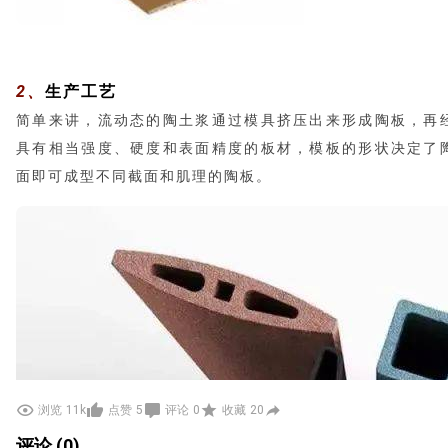
2、
生产工艺
简单来讲，流动态的陶土浆通过模具挤压出来形成陶板，再
具有相当强度、硬度和表面精度的板材，模板的形状决定了
面即可成型不同截面和肌理的陶板。
浏览
11k
点赞
5
评论
0
收藏
20
评论 (0)