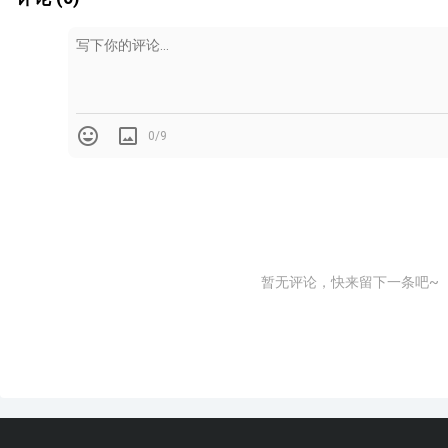
0/9
暂无评论，快来留下一条吧~
3、
材料特性
a、
材料环保
由天然陶土配石英砂，经过挤压成型、高温煅烧而成，没有放