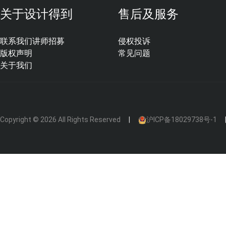
关于设计得到
售后及服务
二、完成面尺寸图需要的表达
联系我们
讲师招募
侵权投诉
完成面尺寸图需要表达完成面之间的尺寸，是对墙面装饰施工完成
版权声明
常见问题
设备安装等的重要依据。
关于我们
2.1、完成面尺寸图需要表达的
Copyright © 2026 All Rights Reserved
沪ICP备18029738号-1
A、建筑结构信息
柱体、剪力墙
B、装饰结构墙体与墙面装饰完成面
装饰墙体（包括全高到顶和半高不到顶的）、全高到顶的装饰完
C、其它相关构配件
建筑窗、电梯、楼梯等垂直交通构件、地面高差。