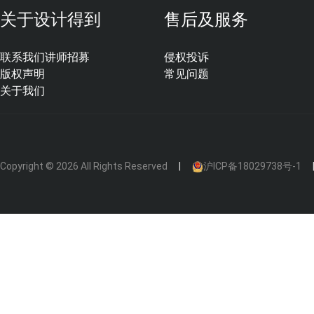
01、为什么会议纪要不同于会议记录?
关于设计得到
售后及服务
联系我们
讲师招募
侵权投诉
1）什么是会议记录?
版权声明
常见问题
关于我们
会议记录是指在会议过程中，由记录人员把会议的组织情况
议记录。
Copyright © 2026 All Rights Reserved
沪ICP备18029738号-1
“记”有详记与略记之别。略记是记会议大要，会议上的重要或
详细记录则要求记的会议内容必须完整，“录”有笔录、音录
容还原成文字版。