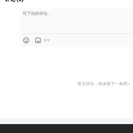
0/9
职场上80%的人写的会议纪要都是记录，洋洋洒洒记录了一
也无法给下一步的执行提供任何参考依据。
暂无评论，快来留下一条吧~
1.
会议纪要为什么这么重要?