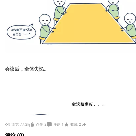
会议后，全体失忆。
浏览
77.2k
点赞
2
评论
1
收藏
2
评论 (0)