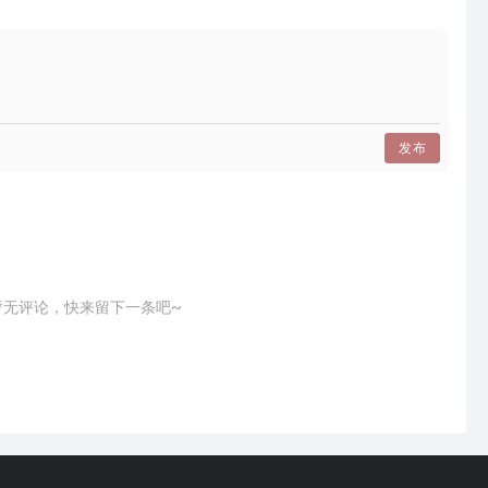
发布
暂无评论，快来留下一条吧~
我们昨天学习的尺度关系，再看这个空间左边的沙发明显很
显得很小气，上方的装饰灯箱因比例失调很压抑，吊灯的弯
互不匹配，硬凑和的空间。