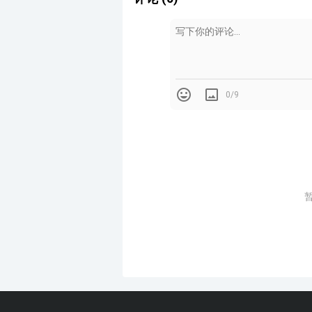
0/9
这是一个挑高的LOFT空间，结合
大，相衬着茶几偏小，装饰壁炉更
曲线型显的很单薄随意。整个空间相