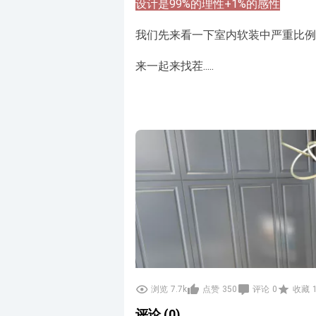
设计是99%的理性+1%的感性
我们先来看一下室内软装中严重比例
来一起来找茬.....
浏览
7.7k
点赞
350
评论
0
收藏
评论 (0)