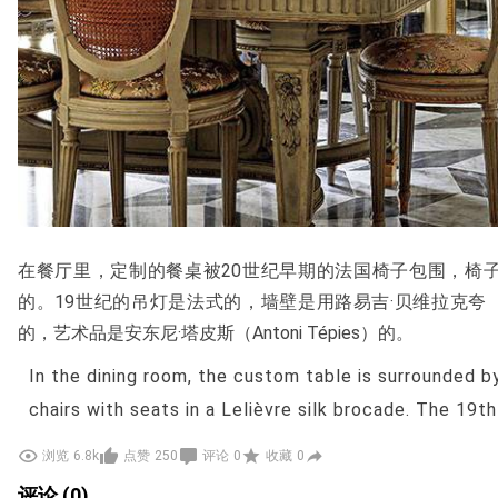
在餐厅里，定制的餐桌被20世纪早期的法国椅子包围，椅
的。19世纪的吊灯是法式的，墙壁是用路易吉·贝维拉克夸（Luig
的，艺术品是安东尼·塔皮斯（Antoni Tépies）的。
In the dining room, the custom table is surrounded b
chairs with seats in a Lelièvre silk brocade. The 19t
French, the walls are in a Luigi Bevilacqua silk damas
浏览
6.8k
点赞
250
评论
0
收藏
0
Antoni Tàpies.
评论 (0)