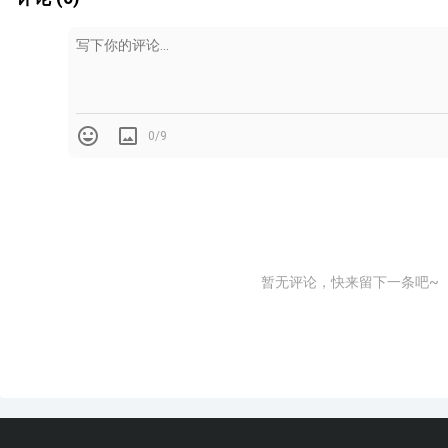
觉到内卷，感觉到越来越累，其实并不是我们自己的问题，
的技术来升级产业，然后让我们的行业再一次繁荣。
最后，给大家一个信息：90年代有人统计过世界百强企业，
0/9
20%...
30年的时间会让很多事情发生改变，百强企业尚且如此，
免。淘汰的是哪些企业，他们为什么会被淘汰呢？这个问题留
暂无评论，快来留下一条吧~
回头我们设计行业，传统的表达、传统的软件经过十几年的
如果没有人淘汰，我们当年入行为什么会有机会？年轻人的机