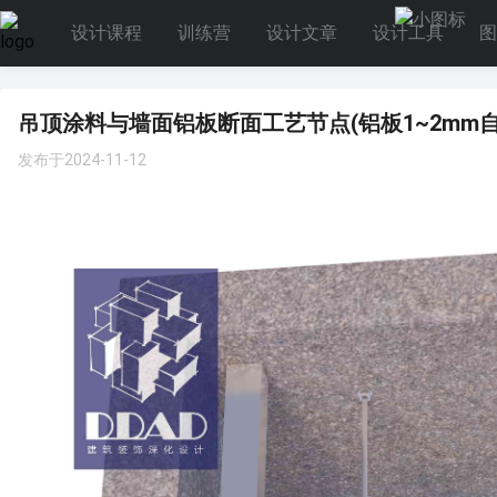
设计课程
训练营
设计文章
设计工具
图
吊顶涂料与墙面铝板断面工艺节点(铝板1~2mm自然缝
发布于2024-11-12