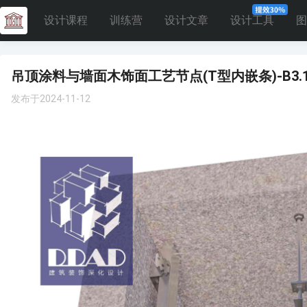
设计课程
训练营
设计文章
设计工具
图
吊顶涂料与墙面木饰面工艺节点(T型内嵌条)-B3.
发布于2024-11-12