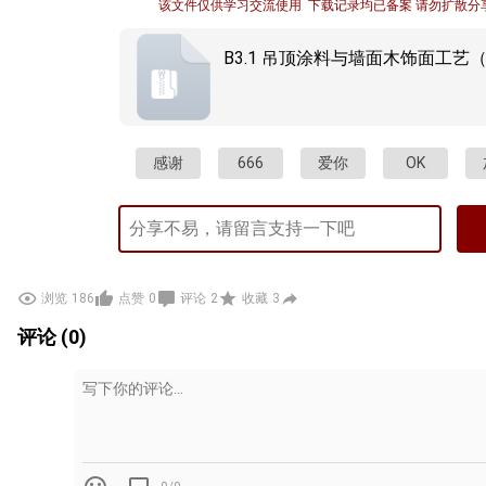
该文件仅供学习交流使用  下载记录均已备案 请勿扩散分
B3.1 吊顶涂料与墙面木饰面工艺（ 
感谢
666
爱你
OK
浏览
186
点赞
0
评论
2
收藏
3
评论 (0)