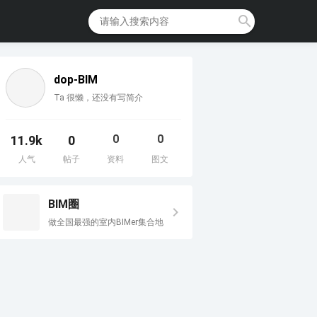
dop-BIM
Ta 很懒，还没有写简介
0
0
11.9k
0
人气
帖子
资料
图文
BIM圈
做全国最强的室内BIMer集合地