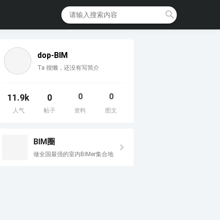
dop-BIM
Ta 很懒，还没有写简介
0
0
11.9k
0
人气
帖子
资料
图文
BIM圈
做全国最强的室内BIMer集合地