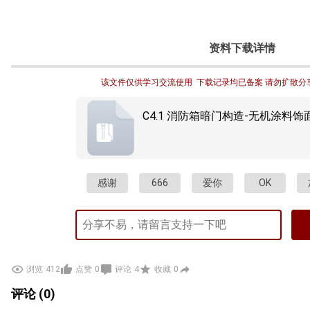
资料下载详情
该文件仅供学习交流使用  下载记录均已备案 请勿扩散分
C4.1 消防箱暗门构造-无机涂料饰面.
感谢
666
爱你
OK
浏览
412
点赞
0
评论
4
收藏
0
评论 (0)