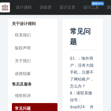
设计课程
训练营
设计文章
设计工具
图
关于设计得到
常见问
联系我们
题
版权声明
Q1.：海外用
关于我们
户，没有大陆
手机，注册不
讲师招募
了网站账户，
售后及服务
怎么办？

A：请联系微
侵权投诉
信号：
dop024  并
常见问题