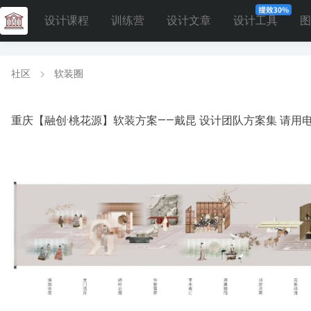
设计课程
训练营
设计文章
设计工具
图
社区
软装圈
重庆【融创·桃花源】软装方案——戴昆 设计团队方案集 请用