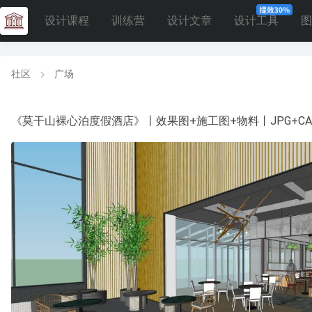
设计课程
训练营
设计文章
设计工具
图
社区
广场
《莫干山裸心泊度假酒店》丨效果图+施工图+物料丨JPG+CAD+E