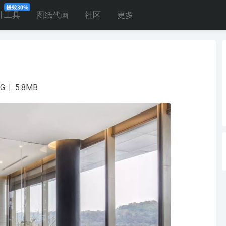
计工具
图纸代画
社区
更多
丨 5.8MB