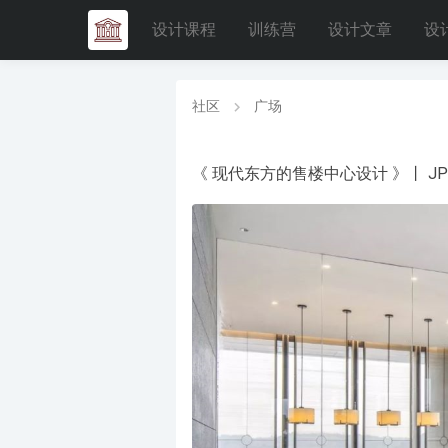
设计课程
训练营
设计文章
设
社区
广场
《 现代东方的售楼中心设计 》丨 JPG