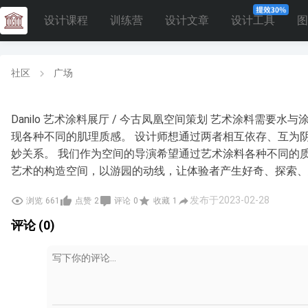
设计课程
训练营
设计文章
设计工具
图
社区
广场
Danilo 艺术涂料展厅 / 今古凤凰空间策划 艺术涂料需要
现各种不同的肌理质感。 设计师想通过两者相互依存、互为
妙关系。 我们作为空间的导演希望通过艺术涂料各种不同的
艺术的构造空间，以游园的动线，让体验者产生好奇、探索、
发布于2023-02-28
浏览
661
点赞
2
评论
0
收藏
1
评论 (0)