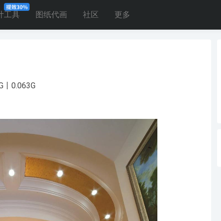
计工具
图纸代画
社区
更多
0.063G