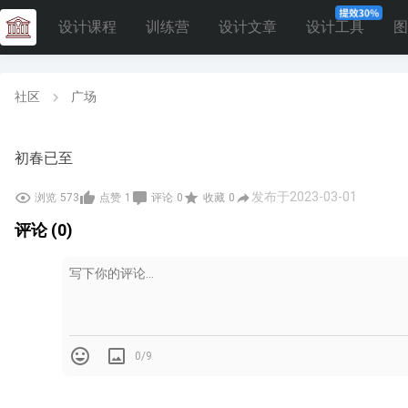
设计课程
训练营
设计文章
设计工具
图
社区
广场
初春已至
发布于2023-03-01
浏览
573
点赞
1
评论
0
收藏
0
评论 (0)
0/9