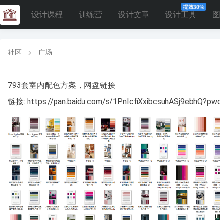
设计课程
训练营
设计文章
设计工具
图
社区
广场
793套室内配色方案，网盘链接
链接: https://pan.baidu.com/s/1PnIcfiXxibcsuhASj9ebhQ?pw