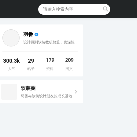
羽番
设计得到软装教研总监，资深陈设设计师，IPMP注册国际项目经理
179
209
300.3k
29
人气
帖子
资料
图文
软装圈
羽番与软装设计朋友的成长基地