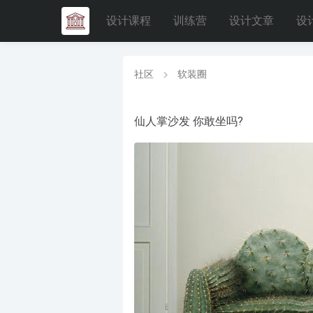
设计课程
训练营
设计文章
设
社区
软装圈
仙人掌沙发 你敢坐吗?