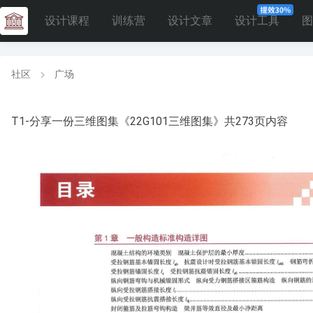
设计课程
训练营
设计文章
设计工具
图
社区
广场
T1-分享一份三维图集《22G101三维图集》共273页内容