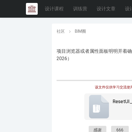
设计课程
训练营
设计文章
设
社区
BIM圈
项目浏览器或者属性面板明明开着确
2026）
该文件仅供学习交流使用
ResetUI_
感谢
666