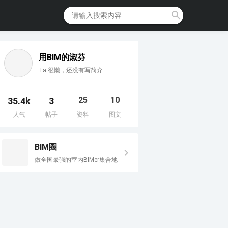
用BIM的淑芬
Ta 很懒，还没有写简介
25
10
35.4k
3
人气
帖子
资料
图文
BIM圈
做全国最强的室内BIMer集合地