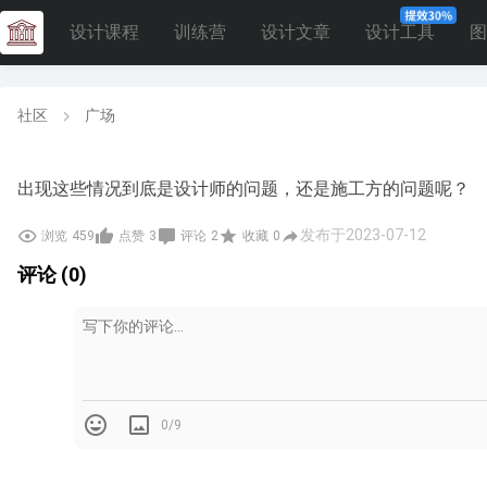
设计课程
训练营
设计文章
设计工具
图
社区
广场
出现这些情况到底是设计师的问题，还是施工方的问题呢？
发布于2023-07-12
浏览
459
点赞
3
评论
2
收藏
0
评论 (0)
0/9