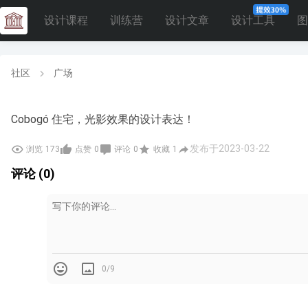
设计课程
训练营
设计文章
设计工具
图
社区
广场
Cobogó 住宅，光影效果的设计表达！
发布于2023-03-22
浏览
173
点赞
0
评论
0
收藏
1
评论 (0)
0/9