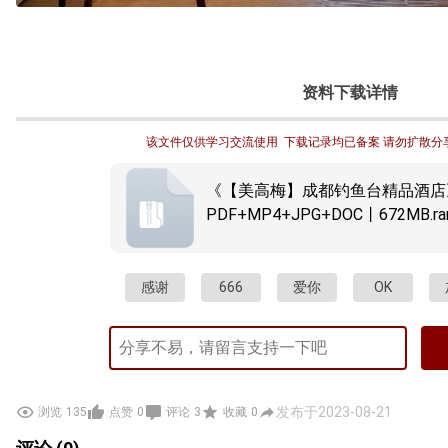
资料下载详情
该文件仅供学习交流使用  下载记录均已备案 请勿扩散分
《【美高梅】成都钓鱼台精品酒店
PDF+MP4+JPG+DOC丨672MB.ra
感谢
666
爱你
OK
发布于2023-08-21
浏览
135
点赞
0
评论
3
收藏
0