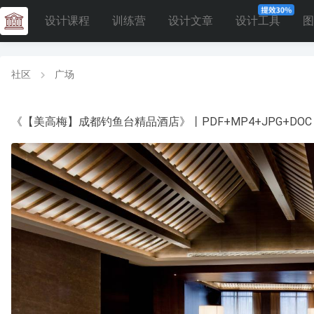
设计课程
训练营
设计文章
设计工具
图
社区
广场
《【美高梅】成都钓鱼台精品酒店》丨PDF+MP4+JPG+DOC丨