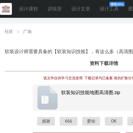
设计课程
训练营
设计文章
设计工具
图
社区
广场
软装设计师需要具备的【软装知识技能】，有这么多（高清图
资料下载详情
该文件仅供学习交流使用  下载记录均已备案 请勿扩散分
软装知识技能地图高清图.zip
感谢
666
爱你
OK