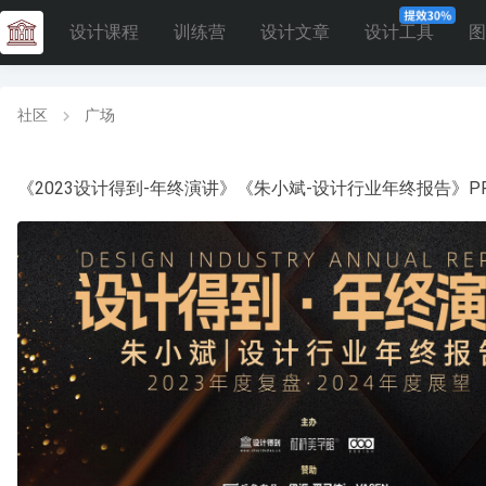
设计课程
训练营
设计文章
设计工具
图
社区
广场
《2023设计得到-年终演讲》《朱小斌-设计行业年终报告》P