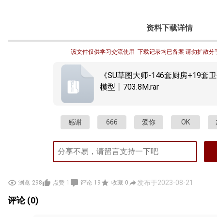
资料下载详情
该文件仅供学习交流使用  下载记录均已备案 请勿扩散分
《SU草图大师-146套厨房+19套
模型丨703.8M.rar
感谢
666
爱你
OK
发布于2023-08-21
浏览
298
点赞
1
评论
19
收藏
0
评论 (0)