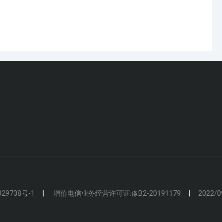
29738号-1
增值电信业务经营许可证:豫B2-20191179
2022/0