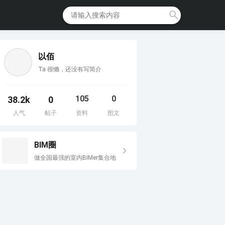
以佰
Ta 很懒，还没有写简介
105
0
38.2k
0
人气
帖子
资料
图文
BIM圈
做全国最强的室内BIMer集合地