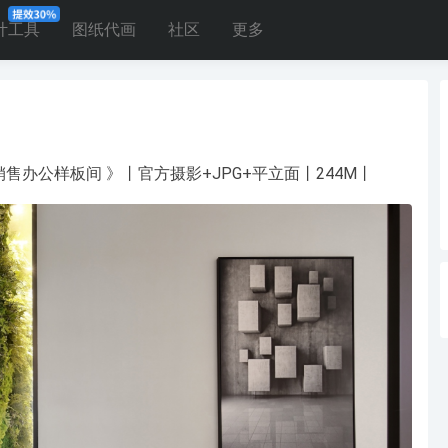
计工具
图纸代画
社区
更多
售办公样板间 》丨官方摄影+JPG+平立面丨244M丨