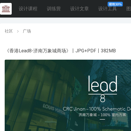
设计课程
训练营
设计文章
设计工具
图
社区
广场
《香港Lead8-济南万象城商场》丨JPG+PDF丨382MB