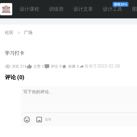
设计课程
训练营
设计文章
设计工具
图
社区
广场
学习打卡
发布于2023-02-28
浏览
216
点赞
2
评论
0
收藏
0
评论 (0)
0/9