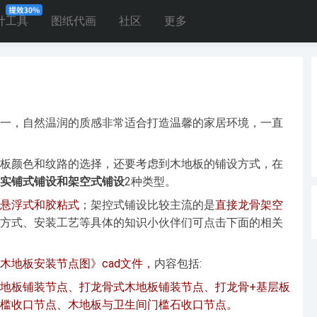
计工具
图纸代画
社区
更多
一，自然温润的质感非常适合打造温馨的家居环境，一直
板颜色和纹路的选择，还要考虑到木地板的铺设方式，在
实铺式铺设和架空式铺设
2种类型。
悬浮式和胶粘式
；架控式铺设比较主流的是
直接龙骨架空
方式、安装工艺等具体的知识小伙伴们可点击下面的相关
木地板安装节点图》cad文件，
内容包括:
地板铺装节点、打龙骨式木地板铺装节点、打龙骨+基层板
槛收口节点、木地板与卫生间门槛石收口节点。