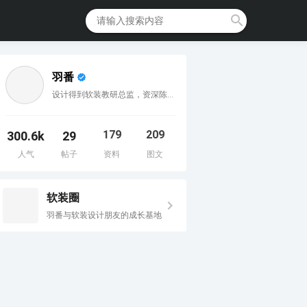
羽番
设计得到软装教研总监，资深陈设设计师，IPMP注册国际项目经理
179
209
300.6k
29
人气
帖子
资料
图文
软装圈
羽番与软装设计朋友的成长基地