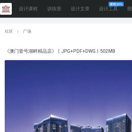
设计课程
训练营
设计文章
设计工具
图
社区
广场
《澳门壹号湖畔精品店》丨JPG+PDF+DWG丨502MB