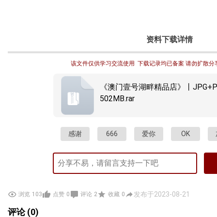
资料下载详情
该文件仅供学习交流使用  下载记录均已备案 请勿扩散分
《澳门壹号湖畔精品店》丨JPG+P
502MB.rar
感谢
666
爱你
OK
发布于2023-08-21
浏览
103
点赞
0
评论
2
收藏
0
评论 (0)