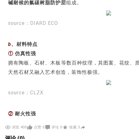
碱耐候的氟碳树脂防护层
组成。
source：DIARD ECO
b、
材料特点
①
仿真性强
拥有陶板、石材、木板等数百种纹理，其图案、花纹、
天然石材又融入艺术创造，装饰性极强。
source：CLZX
②
耐火性强
主材选用无机矿粉、彩砂、水泥等无机物制造，其防火
浏览
400
点赞
0
评论
0
收藏
3
校、医院等公共建筑、高层住宅的内外墙装饰。
评论 (0)