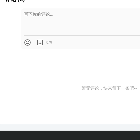
source：CLZX
③
耐久性强
0/9
饰面采用无机矿粉融入优质氟碳树脂，高温交联固化，
性成型，浑然一体，耐酸耐破耐冻融。
④
耐污自洁
暂无评论，快来留下一条吧~
拥有光洁靓丽的饰面，有超强的耐污能力，表面不吸水
很强的自洁能力，一场大雨就可焕然一新。