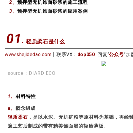
2、
预拌型无机饰面砂浆的施工流程
3、
预拌型无机饰面砂浆的应用案例
01
.
轻质柔石是什么
www.shejidedao.com
丨
联系VX：
dop050
回复“
公众号
”加
source：DIARD ECO
1、
材料特性
a、
概念组成
轻质柔石
，是
以水泥、无机矿粉等原材料为基础，再经
遍工艺后制成的带有精美饰面层的轻质薄板
。