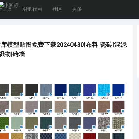
计工具
图纸代画
社区
更多
方材质库模型贴图免费下载20240430|布料|瓷砖|混泥
织物|砖墙