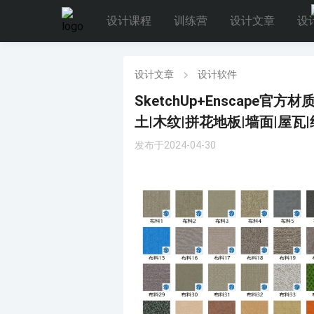
设计课程
训练营
设计文章
设
设计文章
设计软件
SketchUp+Enscape官
土|木纹|拼花地板|墙面|屋瓦|
发布于2024-04-30