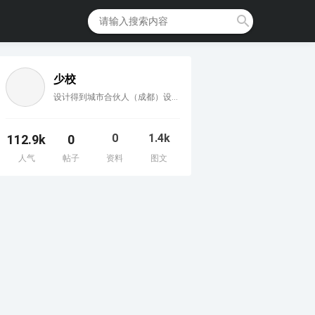
少校
设计得到城市合伙人（成都）设计得到特邀嘉宾DFC数字建造官方（高级）讲师Cityplan官方认证（高级）讲师SketchUp国际认证（中国）评审专家美国天宝 SketchUp官方认证（高级）讲师SketchUp ATC授权培训中心评审委员观关外教育专家讲师云软件教育专家讲师SketchUp自学网创始人西娅云空间设计创始人
0
1.4k
112.9k
0
人气
帖子
资料
图文