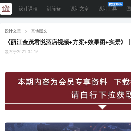
设计课程
训练营
设计文章
设计工具
图
设计文章
其他图文
《丽江金茂君悦酒店视频+方案+效果图+实景》丨CAD
发布于2021-04-16