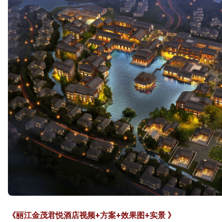
《丽江金茂君悦酒店视频+方案+效果图+实景 》