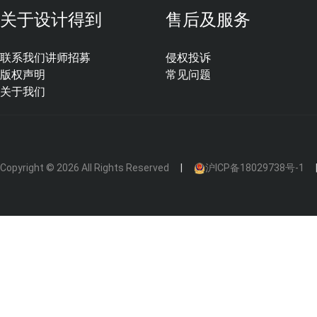
关于设计得到
售后及服务
联系我们
讲师招募
侵权投诉
版权声明
常见问题
c.
强度高，不起灰
关于我们
可根据不同环境要求，在15mpa至60mpa之间自由控制，提
d.
可机械化施工，效率高，缩短工期
机械化泵送施工，日铺设面积可达800-1000平方米
Copyright © 2026 All Rights Reserved
沪ICP备18029738号-1
科学、计量准确，确保产品稳定性。短时间即可上人行