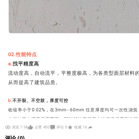
02.性能特点
a.
找平精度高
流动度高，自动流平，平整度极高，为各类型面层材料
从而提高了建筑品质。
b.
不开裂、不空鼓，厚度可控
收缩率小于0.02%，在3mm--60mm 任意厚度均可一次性
大增加了自流平适应范围，同时解决了混凝土地坪极易开裂的问
浏览
7.5k
点赞
450
评论
0
收藏
16
评论 (0)