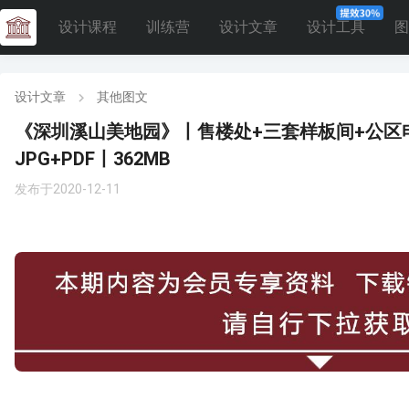
设计课程
训练营
设计文章
设计工具
图
设计文章
其他图文
《深圳溪山美地园》丨售楼处+三套样板间+公区
JPG+PDF丨362MB
发布于2020-12-11