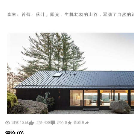
森林、苔藓、落叶、阳光，生机勃勃的山谷，写满了自然的
浏览
15.6k
点赞
450
评论
0
收藏
0
评论 (0)