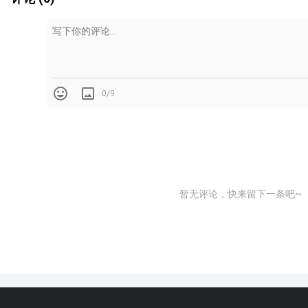
复核建筑结构梁及标高
2
0/9
暂无评论，快来留下一条吧~