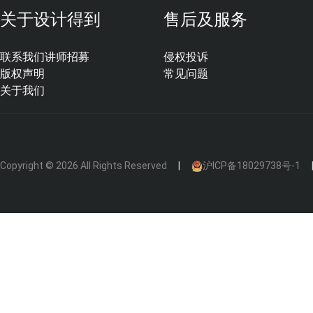
关于设计得到
售后及服务
联系我们
讲师招募
侵权投诉
版权声明
常见问题
关于我们
Copyright © 2026 All Rights Reserved
沪ICP备18029738号-1
天然石材台面：
以花岗岩和大理石为主，其中天然大理石非
但都容易渗油渗水并难以清洗干净。
人造石（亚克力台面）：
花样丰富，容易开裂，现在运用
想，不耐划。