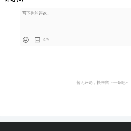
0/9
台面：
台面主要有五种材质：不锈钢台面、天然石（主要是
（亚克力台面）、岩板台面、石英石台面（人造石的一种）
暂无评论，快来留下一条吧~
不锈钢台面：
质感比较冰冷，清洗比较方便，费用便宜，但
痕，难修复。常用于酒店后厨。