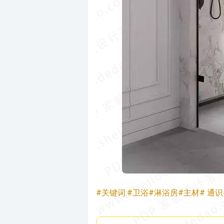
#关键词:#卫浴#淋浴房#主材# 通识