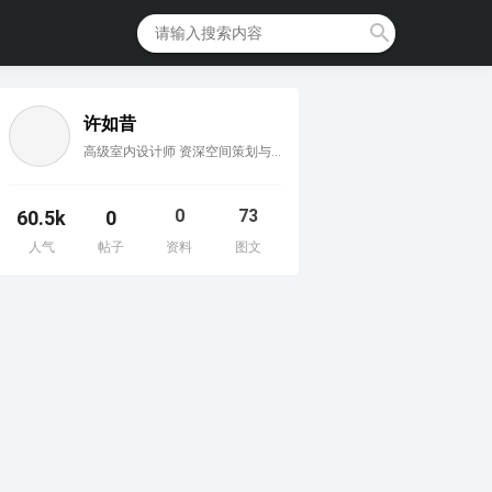
许如昔
高级室内设计师 资深空间策划与空间设计师
0
73
60.5k
0
人气
帖子
资料
图文