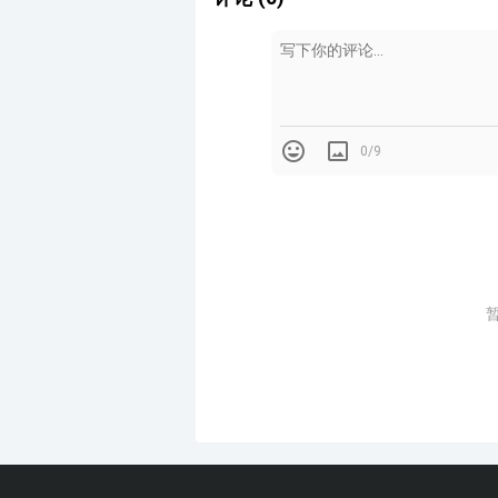
0/9
淋
首先我们来了解淋浴房最基本的组
A：淋浴房的组成构件：
组成构件主要有：玻璃、金属框架
其中重点在于玻璃和安装固定方式