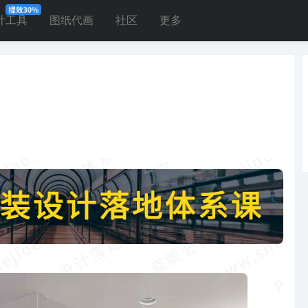
计工具
图纸代画
社区
更多
！