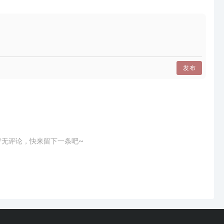
发布
浴房的产品知识有哪些？
成。
暂无评论，快来留下一条吧~
导轨（不锈钢、铝合金）、五金连接件、把手、挡水条。
。
下面主要讲讲这两样。