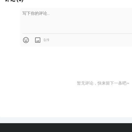
墙纸墙布在家装相信大家不会陌生。是运用比较广泛和悠久
知道的有多少呢？
0/9
今天我们将全面学习到家装设计师应该了解的墙纸墙布知识
点。
墙纸墙布主要有哪些分类？
暂无评论，快来留下一条吧~
墙纸墙布他们的装饰性能是一样的。只不过墙纸是以纸基为
一个最重要的区别是墙纸需要拼接，而墙布不需要。
墙纸的种类很多，最常见的有纯纸、PVC、无纺三种。其中